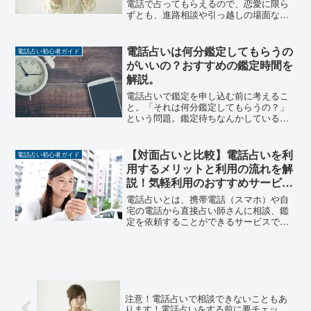
電話で占ってもらえるので、恋愛に限ら
ずとも、進路相談や引っ越しの場面なん
かでも活躍します。ただ、便利だからと
いってなんでも相談できるわけではあり
ません。多くの電話占いでは、以下の項
電話占いは何分鑑定してもらうの
電話占い初心者ガイド
目についての相談をお断り...
がいいの？おすすめの鑑定時間を
解説。
電話占いで鑑定を申し込む前に考えるこ
と。「それは何分鑑定してもらうの？」
という問題。鑑定待ちなんかしている
と、「前の人が長すぎて結構待たされ
た」なんて経験もお有りではないでしょ
うか。そもそもみんなどれぐらい鑑定し
【対面占いと比較】電話占いを利
電話占い初心者ガイド
てもらって、どれぐらいの鑑定...
用するメリットと利用の流れを解
説！気軽利用のおすすめサービ
ス！
電話占いとは、携帯電話（スマホ）や自
宅の電話から直接占い師さんに相談、鑑
定を依頼することができるサービスで
す。現在では、100を超える電話占いサー
ビスがあると言われており、1千人を超え
る占い師が電話占いでの相談を受け付け
ています。これまでは...
注意！電話占いで相談できないこともあ
ります！電話占いをする前に要チェッ