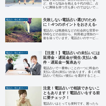
ど、様々な悩みを抱える十代の頃に、占
いに興味を持つ方も多いのではないでし
ょうか。友達や両親に相談できないよう
な様々な悩みも、熱心に聞いてくれ、的
確かつ具体的なアドバイスをしてくれる
失敗しない電話占い選びのため
電話占い初心者ガイド
のが「占い」の特徴です。そ...
に！-4つのポイントをおさえる-
電話占いは晩婚化などの社会的な背景や
SNSなどの台頭から、利用者は増加の一
途を辿っています。電話占いのサービス
数も増え続け、大手企業も参入するな
ど、業界として大いに盛り上がっていま
す。電話占いが増えることは利用者であ
【注意！】電話占いの未払いには
る私たちにとっては喜ばし...
電話占い初心者ガイド
延滞金・遅延金が発生-支払い条
件・遅延金一覧表あり
電話占いで一番怖いことの一つに料金の
支払い忘れ(未払い)があります。多くの電
話占いで先払い/後払いを選択することが
できますが、多くの人は後払いを選択し
ていると思います。事前にクレジットカ
ードを登録することができますが、クレ
注意！電話占いで相談できないこ
電話占い初心者ガイド
ジットカードの期限...
ともあります！電話占いをする前
に要チェック！
電話占いはとっても便利です。困ったら