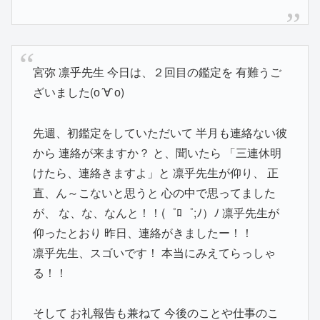
宮弥 凛乎先生 今日は、２回目の鑑定を 有難うご
ざいました(о´∀`о)
先週、初鑑定をしていただいて 半月も連絡ない彼
から 連絡が来ますか？ と、聞いたら 「三連休明
けたら、連絡きますよ」と 凛乎先生が仰り、 正
直、ん～こないと思うと 心の中で思ってました
が、 な、な、なんと！！(゜ﾛ゜;ﾉ）ﾉ 凛乎先生が
仰ったとおり 昨日、連絡がきましたー！！
凛乎先生、スゴいです！ 本当にみえてらっしゃ
る！！
そして お礼報告も兼ねて 今後のことや仕事のこ