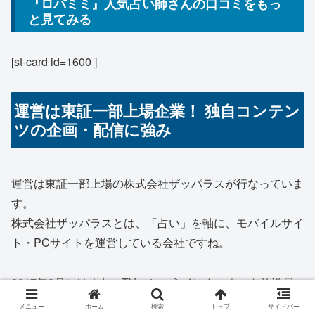
『ロバミミ』人気占い師さんの口コミをもっ
と見てみる
[st-card id=1600 ]
運営は東証一部上場企業！ 独自コンテン
ツの企画・配信に強み
運営は東証一部上場の株式会社ザッパラスが行なっていま
す。
株式会社ザッパラスとは、「占い」を軸に、モバイルサイ
ト・PCサイトを運営している会社ですね。
2017年8月には
「占いTV」というインターネット放送局
を開局。
メニュー
ホーム
検索
トップ
サイドバー