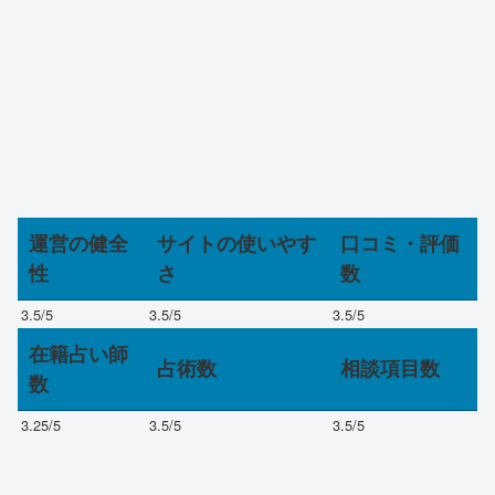
運営の健全
サイトの使いやす
口コミ・評価
性
さ
数
3.5
/5
3.5
/5
3.5
/5
在籍占い師
占術数
相談項目数
数
3.25
/5
3.5
/5
3.5
/5