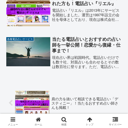
れた方も！電話占い『リエル』
電話占い『リエル』は2013年にサービス
を開始しました。運営は1997年設立の会
社を母体としており、現在は株式会社メ
ディア工房として東証マザーズの上場会
社によって運営されています。そんな株
式会社メディア工房が満を持して発表し
た電話占いが『リ...
当たる電話占いとおすすめの占い
各種電話占いサービス
師を一挙公開！恋愛から復縁・仕
事まで！
現在占い界は戦国時代。電話占いだけで
も数十社、対面占いも合わせるとその数
は数百社に登ります。ただ、電話占いに
はいい占い師さんが集まっているという
事実があります。インターネットで占い
師さんの評判が確認できる今、当たる占
い師さんの所には一日で数...
肩の力を抜いて相談できる電話占い「デ
スティニー」！当たるおすすめ占い師さ
んも掲載！
メニュー
ホーム
検索
トップ
サイドバー