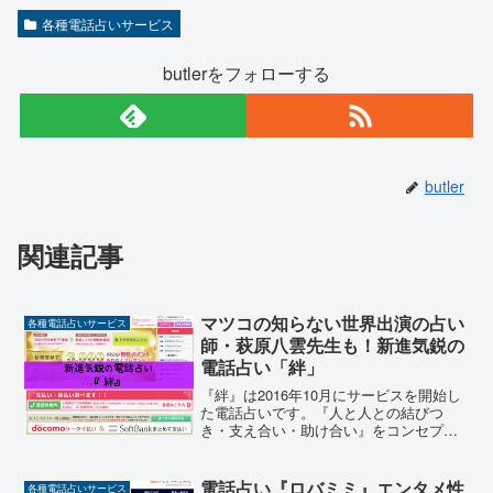
各種電話占いサービス
butlerをフォローする
butler
関連記事
マツコの知らない世界出演の占い
各種電話占いサービス
師・萩原八雲先生も！新進気鋭の
電話占い「絆」
『絆』は2016年10月にサービスを開始し
た電話占いです。『人と人との結びつ
き・支え合い・助け合い』をコンセプト
とし、「思いやり」と「笑顔」を広める
ことを目的に設立された電話占いサービ
スで、心を通じ人を元気にしていくこと
電話占い『ロバミミ』エンタメ性
各種電話占いサービス