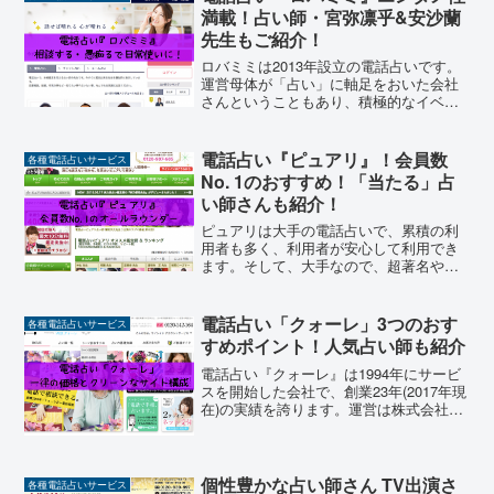
を掲げています。そん...
満載！占い師・宮弥凛乎&安沙蘭
先生もご紹介！
ロバミミは2013年設立の電話占いです。
運営母体が「占い」に軸足をおいた会社
さんということもあり、積極的なイベン
ト開催など魅力がいっぱいのおすすめの
電話占い！セキュリティー面ではプライ
バシーマークを取得し、個人情報の運用
電話占い『ピュアリ』！会員数
各種電話占いサービス
もバッチリ。そんな『...
No. 1のおすすめ！「当たる」占
い師さんも紹介！
ピュアリは大手の電話占いで、累積の利
用者も多く、利用者が安心して利用でき
ます。そして、大手なので、超著名や腕
利きの占い師さんもたくさん在籍してい
て、占い師さん選びでは悩んでしまうほ
どです。今回は、そんな電話占いの『ピ
電話占い「クォーレ」3つのおす
各種電話占いサービス
ュアリ』についての紹介と...
すめポイント！人気占い師も紹介
電話占い『クォーレ』は1994年にサービ
スを開始した会社で、創業23年(2017年現
在)の実績を誇ります。運営は株式会社ク
ォーレが行っています。株式会社クォー
レは「想いにこたえる、声がある」をコ
ーポレートスローガンとして掲げてお
り、その経営...
個性豊かな占い師さん TV出演さ
各種電話占いサービス