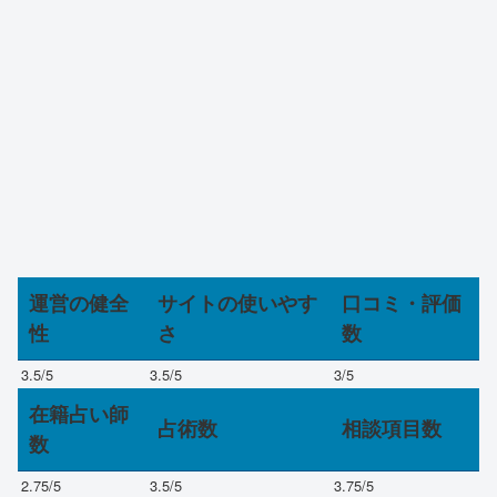
運営の健全
サイトの使いやす
口コミ・評価
性
さ
数
3.5
/5
3.5
/5
3
/5
在籍占い師
占術数
相談項目数
数
2.75
/5
3.5
/5
3.75
/5