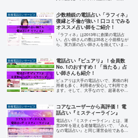
厳しいと言われる占い師さんの選考 ユー
ザー視点の作り込みとアプリ開発 最大手
の証 占いの館と提携し対面占いも！当た
少数精鋭の電話占い「ラフィネ」
各種電話占いサービス
るおすす...
復縁と不倫が強い！口コミでみる
オススメ占い師をご紹介！
『ラフィネ』は2013年に創業の電話占
い。占い師さんの数は35名と小規模なが
ら、実力派の占い師さんを揃えていま
す。相談項目としては復縁と不倫に強み
を持っています。ラフィネの特徴を2つに
分けて説明します！ 対応が丁寧なサポー
電話占い『ピュアリ』！会員数
各種電話占いサービス
トセンターと『ラフ...
No. 1のおすすめ！「当たる」占
い師さんも紹介！
ピュアリは大手の電話占いで、累積の利
用者も多く、利用者が安心して利用でき
ます。そして、大手なので、超著名や腕
利きの占い師さんもたくさん在籍してい
て、占い師さん選びでは悩んでしまうほ
どです。今回は、そんな電話占いの『ピ
コアなユーザーから高評価！ 電
各種電話占いサービス
ュアリ』についての紹介と...
話占い『ミスティーライン』
電話占い『ミスティーライン』とは、運
営20年を迎える老舗電話占いで、『みん
なの電話占い』と同じ運営会社である株
式会社にじげんによって運営されていま