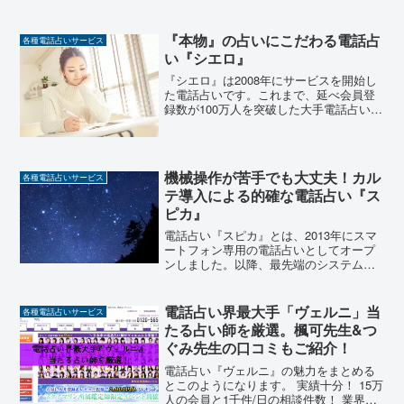
『本物』の占いにこだわる電話占
各種電話占いサービス
い『シエロ』
『シエロ』は2008年にサービスを開始し
た電話占いです。これまで、延べ会員登
録数が100万人を突破した大手電話占いの
一角です。占い師さんも実力派を揃えた
電話占いです。『シエロ』の魅力はこの
ようになりました！『本物』の占いにこ
だわる『シエロ』...
機械操作が苦手でも大丈夫！カル
各種電話占いサービス
テ導入による的確な電話占い『ス
ピカ』
電話占い『スピカ』とは、2013年にスマ
ートフォン専用の電話占いとしてオープ
ンしました。以降、最先端のシステムを
利用して安心かつ良質な鑑定を行ってき
ました。主に口コミからその評判は広が
り、数多くの雑誌に取り上げられる電話
電話占い界最大手「ヴェルニ」当
各種電話占いサービス
占いへと成長。占い師...
たる占い師を厳選。楓可先生&つ
ぐみ先生の口コミもご紹介！
電話占い『ヴェルニ』の魅力をまとめる
とこのようになります。 実績十分！ 15万
人の会員と1千件/日の相談件数！ 業界一