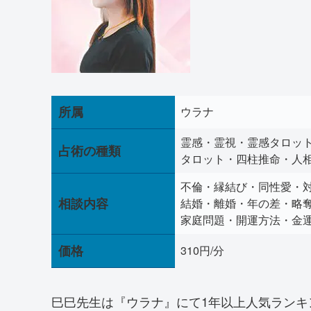
所属
ウラナ
霊感・霊視・霊感タロッ
占術の種類
タロット・四柱推命・人
不倫・縁結び・同性愛・
相談内容
結婚・離婚・年の差・略
家庭問題・開運方法・金
価格
310円/分
巳巳先生は『ウラナ』にて1年以上人気ランキ