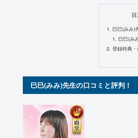
目
巳巳(みみ
巳巳(み
登録特典・
巳巳(みみ)先生の口コミと評判！