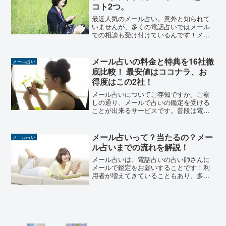
コト2つ。
最近人気のメール占い。意外と知られて
いませんが、多くの電話占いではメール
での相談も受け付けているんです！メー
ル占い？あんまり意味ないんじゃない
の？とおもう人もいるかもしれません。
ここでメール占いのメリットとデメリッ
メール占いの料金と特典を16社徹
メール占い
トをまとめてみました！調べ...
底比較！ 最安値はココナラ、お
得度はこの2社！
メール占いについてご存知ですか。ご察
しの通り、メールで占いの鑑定を受ける
ことが出来るサービスです。普段は電話
占いについて紹介していますが、今日は
メール占いについての記事になります。
ちなみに当サイトで紹介している電話占
メール占いって？当たるの？メー
メール占い
いのサイトの多くがメール...
ル占いまでの流れを解説！
メール占いは、電話占いの占い師さんに
メールで鑑定をお願いすることです！利
用者が増えてきていることもあり、多く
の電話占いサービスがメールでの鑑定を
受け付け始めています。メール占いのい
いところはこの4つ！対面占い・電話占い
よりも恥ずかしくない事...