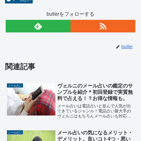
butlerをフォローする
butler
関連記事
ヴェルニのメール占いの鑑定のサ
メール占い
ンプルを紹介＊初回登録で実質無
料で占える！？お得な情報も。
メール占いは電話占いと並んで人気が出
てきているジャンル！電話占い最大手の
ヴェルニはもちろんメール占いも対応し
ています。占い師さん自体は300名以上所
属しているヴェルニですが、メール占い
を受け付けている占い師さんは60名ほ
メール占いの気になるメリット・
メール占い
ど。少ないとお思いに...
デメリット。良いコト4つ・悪い