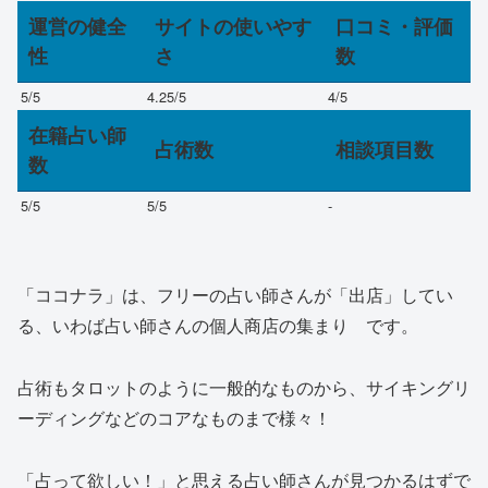
運営の健全
サイトの使いやす
口コミ・評価
性
さ
数
5
/5
4.25
/5
4
/5
在籍占い師
占術数
相談項目数
数
5
/5
5
/5
-
「ココナラ」は、フリーの占い師さんが「出店」してい
る、いわば
占い師さんの個人商店の集まり
です。
占術もタロットのように一般的なものから、サイキングリ
ーディングなどのコアなものまで様々！
「占って欲しい！」と思える占い師さんが見つかるはずで