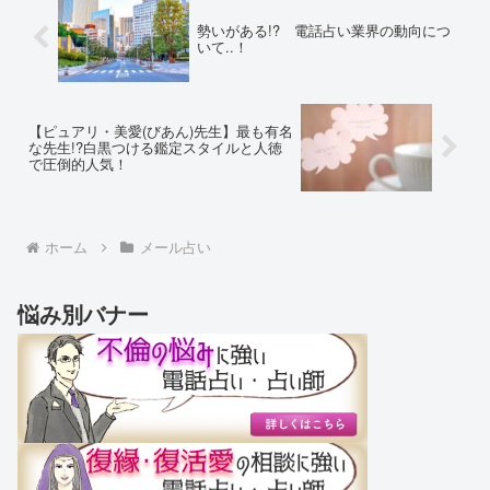
勢いがある!? 電話占い業界の動向につ
いて..！
【ピュアリ・美愛(びあん)先生】最も有名
な先生!?白黒つける鑑定スタイルと人徳
で圧倒的人気！
ホーム
メール占い
悩み別バナー