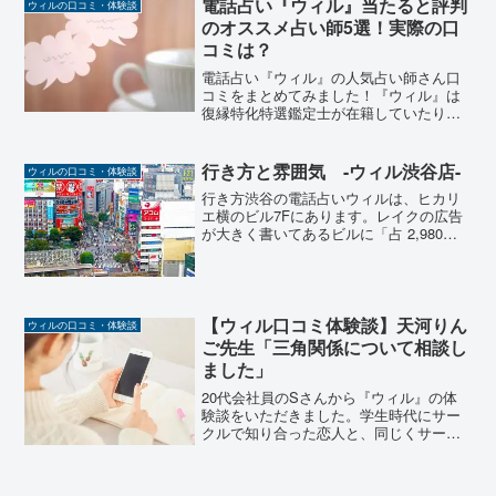
電話占い『ウィル』当たると評判
ウィルの口コミ・体験談
専門の先生もいらっしゃ...
のオススメ占い師5選！実際の口
コミは？
電話占い『ウィル』の人気占い師さん口
コミをまとめてみました！『ウィル』は
復縁特化特選鑑定士が在籍していたり、
「復縁」のイメージがとても強い電話占
い。復縁では多くの口コミが寄せられて
いて、浮気や不倫、自然消滅といった
行き方と雰囲気 -ウィル渋谷店-
ウィルの口コミ・体験談
様々な場面で復縁を成就させ...
行き方渋谷の電話占いウィルは、ヒカリ
エ横のビル7Fにあります。レイクの広告
が大きく書いてあるビルに「占 2,980
円」の看板が出ているのがお分かりにな
ると思いますが、そこがウィルの渋谷店
になります。具体的な行き方ですが、ま
ず渋谷駅の宮益坂方...
【ウィル口コミ体験談】天河りん
ウィルの口コミ・体験談
ご先生「三角関係について相談し
ました」
20代会社員のSさんから『ウィル』の体
験談をいただきました。学生時代にサー
クルで知り合った恋人と、同じくサーク
ルの友人との間で三角関係になってしま
いました。今回の相談内容は、彼女の友
人のことが好きな恋人について占っても