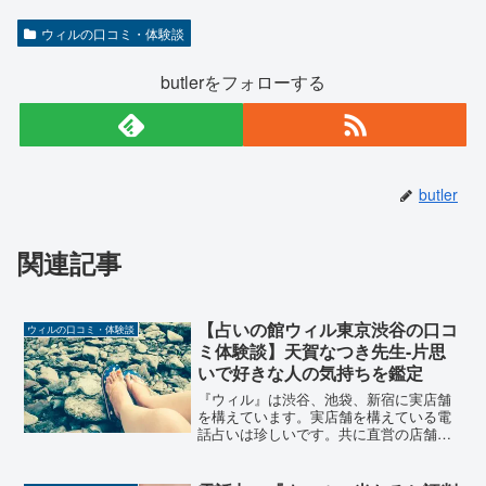
ウィルの口コミ・体験談
butlerをフォローする
butler
関連記事
【占いの館ウィル東京渋谷の口コ
ウィルの口コミ・体験談
ミ体験談】天賀なつき先生-片思
いで好きな人の気持ちを鑑定
『ウィル』は渋谷、池袋、新宿に実店舗
を構えています。実店舗を構えている電
話占いは珍しいです。共に直営の店舗の
ため、実際に電話占いで占ってもらえる
ウィル所属の占い師さんに対面で占って
もらうことができます。(中には対面占い