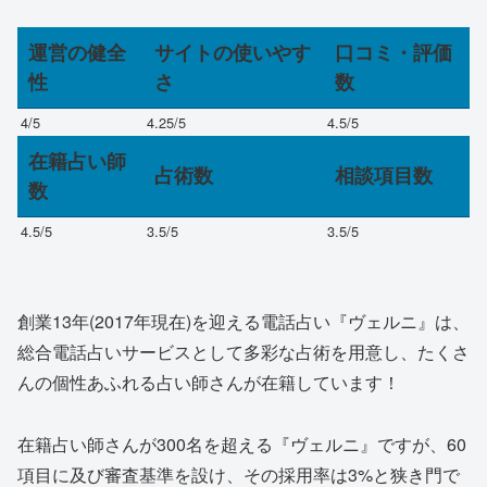
運営の健全
サイトの使いやす
口コミ・評価
性
さ
数
4
/5
4.25
/5
4.5
/5
在籍占い師
占術数
相談項目数
数
4.5
/5
3.5
/5
3.5
/5
創業13年(2017年現在)を迎える電話占い『ヴェルニ』は、
総合電話占いサービスとして多彩な占術を用意し、たくさ
んの個性あふれる占い師さんが在籍しています！
在籍占い師さんが300名を超える『ヴェルニ』ですが、
60
項目に及び審査基準を設け、その採用率は3%
と狭き門で