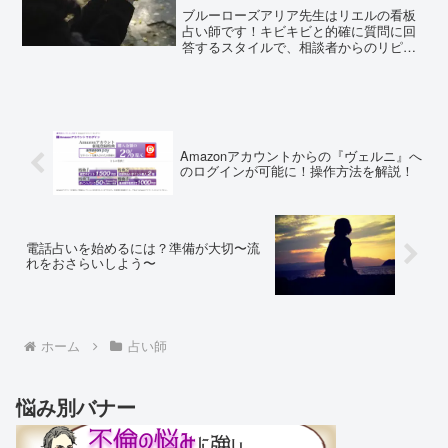
ブルーローズアリア先生はリエルの看板
占い師です！キビキビと的確に質問に回
答するスタイルで、相談者からのリピー
ト率はリエルNo.1。鑑定の雰囲気も優し
く、占術にも優れた『当たる』口コミが
最も多いおすすめの先生です。ブルーロ
ーズアリア先生の口コ...
Amazonアカウントからの『ヴェルニ』へ
のログインが可能に！操作方法を解説！
電話占いを始めるには？準備が大切〜流
れをおさらいしよう〜
ホーム
占い師
悩み別バナー