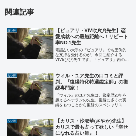
関連記事
【ピュアリ・VIVI(びび)先生】恋
占い師
愛成就への最短距離へ！リピート
率NO.1先生
電話占い大手の『ピュアリ』でも圧倒的
な支持を受けるのが、今回ご紹介する
VIVI(びび)先生です。『ピュアリ』内の5
段階評価においても、4.8を叩き出し、
7,000件を口コミを誇ります。リピート率
も『ピュアリ』ナンバー1という実績をひ
ウィル・ユア先生の口コミと評
占い師
っさげた...
判。『復縁特化特選鑑定師』の復
縁専門家！
『ウィル』のユア先生は、鑑定歴20年を
超えるベテランの先生。復縁に多くの実
績をもつことから復縁のスペシャリスト
の異名をとります。また、『ウィル』か
らも「復縁特化特選鑑定士」の称号を与
えられる実力派先生です。運営が予約を
【カリス・沙耶華(さやか)先生】
占い師
制限するほどの人気占い...
カリスで最も占って欲しい『幸せ
になれる占い師』！