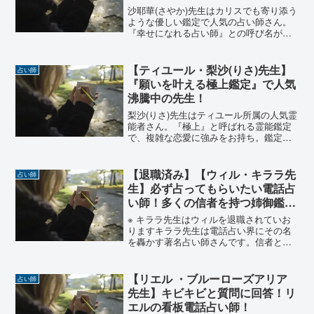
沙耶華(さやか)先生はカリスでも寄り添う
ような優しい鑑定で人気の占い師さん。
『幸せになれる占い師』との呼び名がつ
くほどの占い師さんで、10年以上に渡り
相談者さんの幸せを手助けしてきまし
た。カリスで最も占って欲しい占い師さ
【ティユール・梨沙(りさ)先生】
占い師
んです！沙耶華(さや...
『願いを叶える極上鑑定』で人気
沸騰中の先生！
梨沙(りさ)先生はティユール所属の人気霊
能者さん。『極上』と呼ばれる霊能鑑定
で、複雑な恋愛に強みをお持ち。鑑定歴
10年を超える梨沙先生の口コミをまとめ
て見ました！梨沙(りさ)霊能者の口コミと
評判！ 所属 ティユール 占術の種類 霊感
【退職済み】【ウィル・キララ先
占い師
霊視・波...
生】必ず占ってもらいたい電話占
い師！多くの信者を持つ姉御鑑
定！
※ キララ先生はウィルを退職されていお
りますキララ先生は電話占い界にその名
を轟かす著名占い師さんです。信者とも
呼べるような熱狂的なファンを抱える圧
倒的人気を誇る占い師の一人。『当た
る』と評判の精度が高い鑑定は、ウィル
【リエル ・ブルーローズアリア
占い師
から復縁特化特選鑑定士の...
先生】キビキビと質問に回答！リ
エルの看板電話占い師！